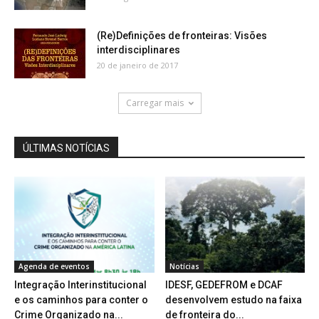
(Re)Definições de fronteiras: Visões
interdisciplinares
20 de janeiro de 2017
Carregar mais
ÚLTIMAS NOTÍCIAS
Agenda de eventos
Notícias
Integração Interinstitucional
IDESF, GEDEFROM e DCAF
e os caminhos para conter o
desenvolvem estudo na faixa
Crime Organizado na...
de fronteira do...