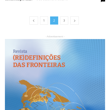
1
2
3
- Advertisement -