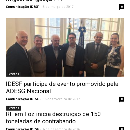
Comunicação IDESF
-
8 de março de 2017
0
Eventos
IDESF participa de evento promovido pela
ADESG Nacional
Comunicação IDESF
-
16 de fevereiro de 2017
0
Eventos
RF em Foz inicia destruição de 150
toneladas de contrabando
Comunicação IDESF
-
6 de dezembro de 2016
0