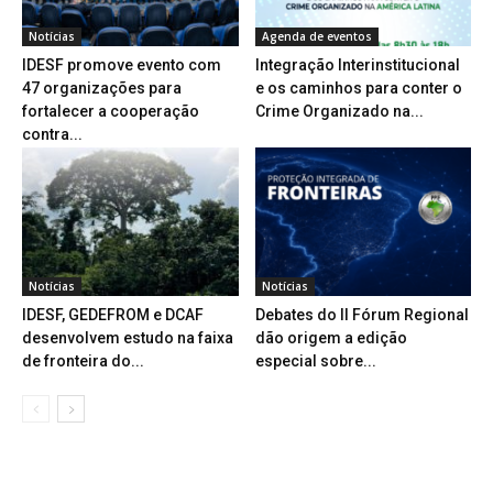
Notícias
Agenda de eventos
IDESF promove evento com
Integração Interinstitucional
47 organizações para
e os caminhos para conter o
fortalecer a cooperação
Crime Organizado na...
contra...
Notícias
Notícias
IDESF, GEDEFROM e DCAF
Debates do II Fórum Regional
desenvolvem estudo na faixa
dão origem a edição
de fronteira do...
especial sobre...