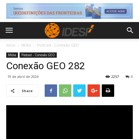
Início
Mídia
Podcast - Conexão GEO
Mídia
Podcast - Conexão GEO
Conexão GEO 282
19 de abril de 2024
2257
0
Share