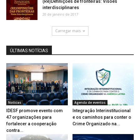
(Re)Definições de fronteiras: Visões
interdisciplinares
20 de janeiro de 2017
Carregar mais
ÚLTIMAS NOTÍCIAS
Notícias
Agenda de eventos
IDESF promove evento com
Integração Interinstitucional
47 organizações para
e os caminhos para conter o
fortalecer a cooperação
Crime Organizado na...
contra...