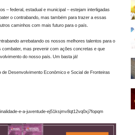
s – federal, estadual e municipal – estejam interligadas
bater o contrabando, mas também para trazer a essas
utros caminhos com mais futuro para o país.
ntrabando arrebatando os nossos melhores talentos para o
 combater, mas prevenir com ações concretas e que
olvimento do nosso país. Um basta já!
uto de Desenvolvimento Econômico e Social de Fronteiras
minalidade-e-a-juventude-ej51ksjmv8qt12vq0xj7fopqm