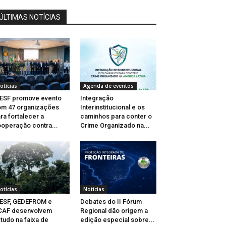
ÚLTIMAS NOTÍCIAS
otícias
Agenda de eventos
ESF promove evento
Integração
m 47 organizações
Interinstitucional e os
ra fortalecer a
caminhos para conter o
operação contra...
Crime Organizado na...
otícias
Notícias
ESF, GEDEFROM e
Debates do II Fórum
CAF desenvolvem
Regional dão origem a
tudo na faixa de
edição especial sobre...