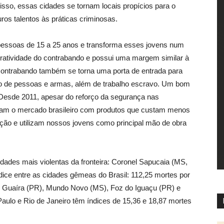
 isso, essas cidades se tornam locais propícios para o
ros talentos às práticas criminosas.
 pessoas de 15 a 25 anos e transforma esses jovens num
ucratividade do contrabando e possui uma margem similar à
O contrabando também se torna uma porta de entrada para
ico de pessoas e armas, além de trabalho escravo. Um bom
 Desde 2011, apesar do reforço da segurança nas
undam o mercado brasileiro com produtos que custam menos
ação e utilizam nossos jovens como principal mão de obra
dades mais violentas da fronteira: Coronel Sapucaia (MS,
ndice entre as cidades gêmeas do Brasil: 112,25 mortes por
), Guaíra (PR), Mundo Novo (MS), Foz do Iguaçu (PR) e
ulo e Rio de Janeiro têm índices de 15,36 e 18,87 mortes