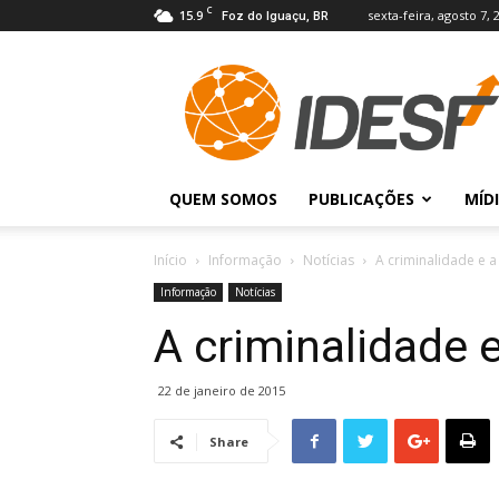
C
15.9
sexta-feira, agosto 7, 
Foz do Iguaçu, BR
IDESF
QUEM SOMOS
PUBLICAÇÕES
MÍD
Início
Informação
Notícias
A criminalidade e a
Informação
Notícias
A criminalidade 
22 de janeiro de 2015
Share