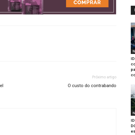
N
ID
co
pa
co
Próximo artigo
el
O custo do contrabando
N
ID
D
es