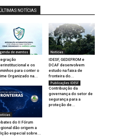
ÚLTIMAS NOTÍCIAS
genda de eventos
Notícias
tegração
IDESF, GEDEFROM e
terinstitucional e os
DCAF desenvolvem
minhos para conter o
estudo na faixa de
ime Organizado na...
fronteira do...
Publicações IDESF
Contribuição da
governança do setor de
segurança para a
proteção de...
otícias
bates do II Fórum
gional dão origem a
ição especial sobre...