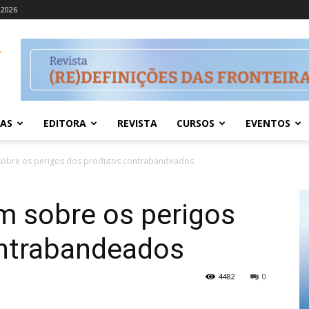
 2026
IAS
EDITORA
REVISTA
CURSOS
EVENTOS
 sobre os perigos dos produtos contrabandeados
m sobre os perigos
ntrabandeados
4482
0