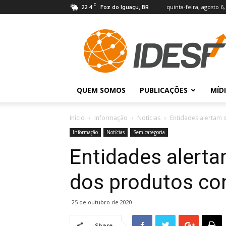
C
22.4
quinta-feira, agosto 6,
Foz do Iguaçu, BR
IDESF
QUEM SOMOS
PUBLICAÇÕES
MÍD
Início
Informação
Notícias
Entidades alertam
Informação
Notícias
Sem categoria
Entidades alerta
dos produtos co
25 de outubro de 2020
Share