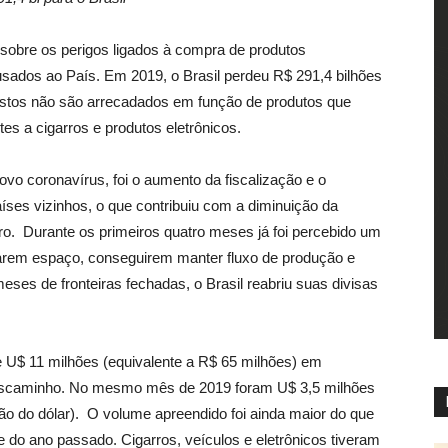
 sobre os perigos ligados à compra de produtos
usados ao País. Em 2019, o Brasil perdeu R$ 291,4 bilhões
ostos não são arrecadados em função de produtos que
ntes a cigarros e produtos eletrônicos.
vo coronavírus, foi o aumento da fiscalização e o
aíses vizinhos, o que contribuiu com a diminuição da
ro. Durante os primeiros quatro meses já foi percebido um
arem espaço, conseguirem manter fluxo de produção e
eses de fronteiras fechadas, o Brasil reabriu suas divisas
U$ 11 milhões (equivalente a R$ 65 milhões) em
descaminho. No mesmo mês de 2019 foram U$ 3,5 milhões
ão do dólar). O volume apreendido foi ainda maior do que
e do ano passado. Cigarros, veículos e eletrônicos tiveram