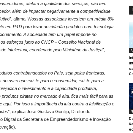
onsumidores, afetam a qualidade dos serviços, não tem
ecedor, além de impactar negativamente a competitividade
utivo
”, afirma “
Nossas associadas investem em média 8%
to em P&D para levar ao cidadão produtos com tecnologia
ncionamento. A sociedade tem um papel importe no
mos esforços junto ao CNCP – Conselho Nacional de
ade Intelectual, coordenado pelo Ministério da Justiça
”,
A
In
In
ca
dutos contrabandeados no País, seja pelas fronteiras,
Cr
 do risco que existe para o consumidor, existe para a
prejudica o investimento e a capacidade produtiva,
rodutos piratas no mercado é alta, fica mais fácil para as
 aqui. Por isso a importância da luta contra a falsificação e
ados
”, explica José Gustavo Gontijo, Diretor do
N
De
ão Digital da Secretaria de Empreendedorismo e Inovação
Re
novação).
ed