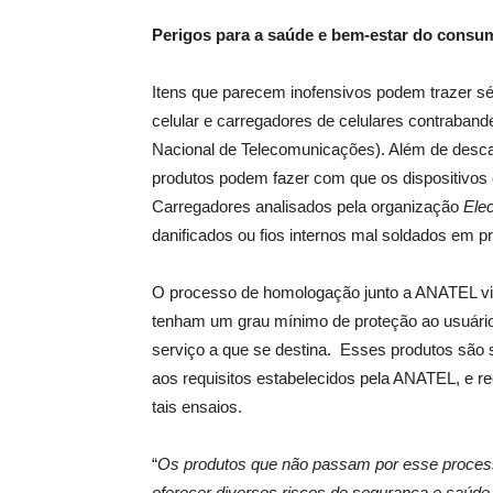
Perigos para a saúde e bem-estar do consu
Itens que parecem inofensivos podem trazer sé
celular e carregadores de celulares contraban
Nacional de Telecomunicações). Além de descarg
produtos podem fazer com que os dispositivos
Carregadores analisados pela organização
Elec
danificados ou fios internos mal soldados em pr
O processo de homologação junto a ANATEL vis
tenham um grau mínimo de proteção ao usuário,
serviço a que se destina. Esses produtos são 
aos requisitos estabelecidos pela ANATEL, e r
tais ensaios.
“
Os produtos que não passam por esse proce
oferecer diversos riscos de segurança e saúde