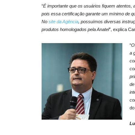
“
É importante que os usuários fiquem atentos, 
pois essa certificação garante um mínimo de q
No
site da Agência
, possuímos diversas instru
produtos homologados pela Anatel
”, explica Ca
“
O
a 
co
co
pr
de
in
co
do
Lu