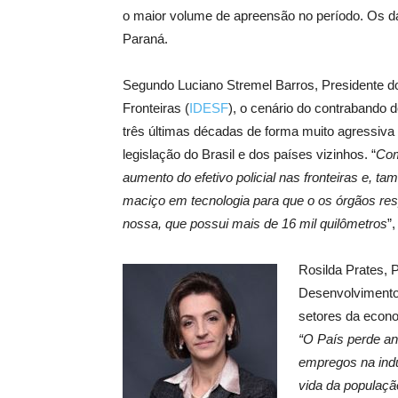
o maior volume de apreensão no período. Os da
Paraná.
Segundo Luciano Stremel Barros, Presidente do
Fronteiras (
IDESF
), o cenário do contrabando 
três últimas décadas de forma muito agressiva d
legislação do Brasil e dos países vizinhos. “
Com
aumento do efetivo policial nas fronteiras e, ta
maciço em tecnologia para que o os órgãos re
nossa, que possui mais de 16 mil quilômetros
”
Rosilda Prates, 
Desenvolvimento 
setores da econo
“O País perde an
empregos na indú
vida da populaçã