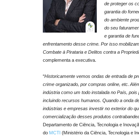
de proteger os c
garantia do forn
do ambiente prod
do seu faturamen
e garantia de fu
enfrentamento desse crime. Por isso mobiliza
Combate à Pirataria e Delitos contra a Propried
complementa a executiva.
“
Historicamente vemos ondas de entrada de pro
crime organizado, por compras online, etc. Além
indústria como um todo instalada no País, pois 
incluindo recursos humanos. Quando a onda de p
indústrias e empresas investir no exterior do que
comercialização desses produtos contrabande
Departamento de Ciência, Tecnologia e Inovaç
do
MCTI
(Ministério da Ciência, Tecnologia e I