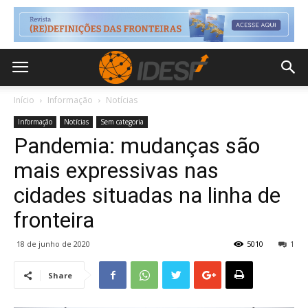
Início
Informação
Notícias
Informação
Notícias
Sem categoria
Pandemia: mudanças são
mais expressivas nas
cidades situadas na linha de
fronteira
18 de junho de 2020
5010
1
Share