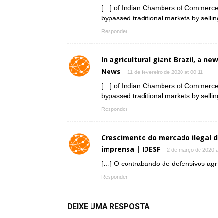
[…] of Indian Chambers of Commerce an
bypassed traditional markets by sellin
Responder
In agricultural giant Brazil, a ne
News
11 de fevereiro de 2020 at 00:11
[…] of Indian Chambers of Commerce an
bypassed traditional markets by sellin
Responder
Crescimento do mercado ilegal d
imprensa | IDESF
2 de março de 2020 a
[…] O contrabando de defensivos agrí
Responder
DEIXE UMA RESPOSTA