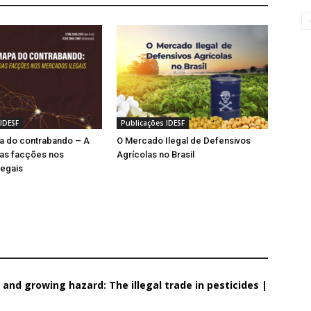
IDESF
Publicações IDESF
a do contrabando – A
O Mercado Ilegal de Defensivos
as facções nos
Agrícolas no Brasil
legais
w and growing hazard: The illegal trade in pesticides |