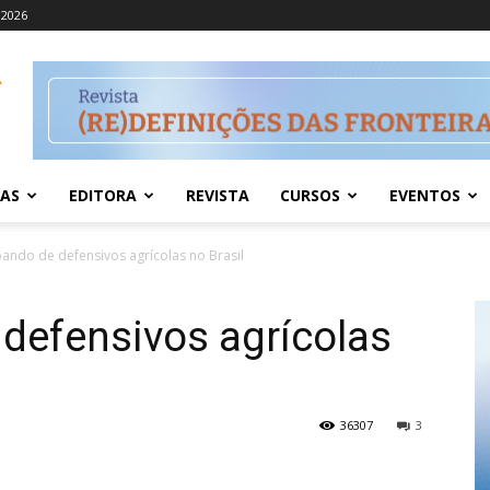
 2026
IAS
EDITORA
REVISTA
CURSOS
EVENTOS
ando de defensivos agrícolas no Brasil
defensivos agrícolas
36307
3