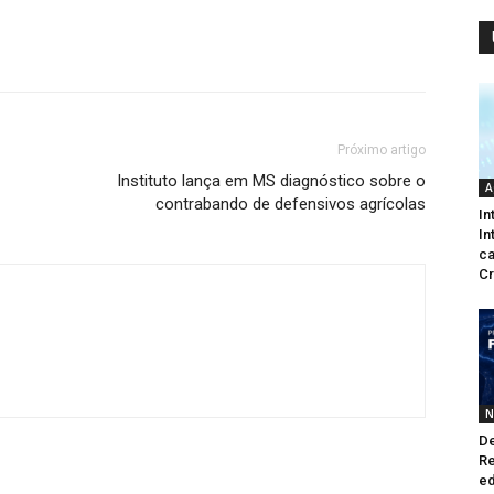
Próximo artigo
Instituto lança em MS diagnóstico sobre o
A
contrabando de defensivos agrícolas
In
In
ca
Cr
N
De
Re
ed