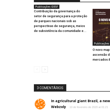
Publicações IDESF
Contribuição da governança do
setor de segurança para a proteção
de parques nacionais sob as
perspectivas de segurança, meios
de subsistência da comunidade e...
Publicações 
O novo map
ascensão d
mercados i
3 COMENTÁRIOS
In agricultural giant Brazil, a ne
Webzoly
10 de fevereiro de 2020 at 01:21