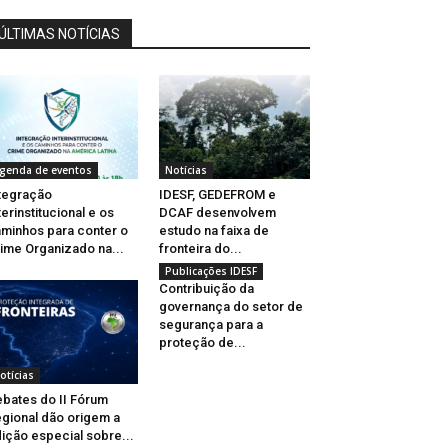
ÚLTIMAS NOTÍCIAS
genda de eventos
Notícias
tegração
IDESF, GEDEFROM e
terinstitucional e os
DCAF desenvolvem
minhos para conter o
estudo na faixa de
ime Organizado na...
fronteira do...
Publicações IDESF
Contribuição da
governança do setor de
segurança para a
proteção de...
otícias
bates do II Fórum
gional dão origem a
ição especial sobre...