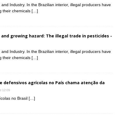
d Industry. In the Brazilian interior, illegal producers have
g their chemicals […]
w and growing hazard: The illegal trade in pesticides -
d Industry. In the Brazilian interior, illegal producers have
g their chemicals […]
e defensivos agrícolas no País chama atenção da
t 12:09
colas no Brasil […]