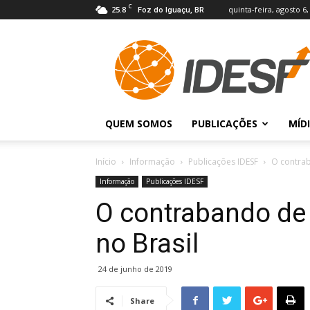
C
25.8
quinta-feira, agosto 6,
Foz do Iguaçu, BR
IDESF
QUEM SOMOS
PUBLICAÇÕES
MÍD
Início
Informação
Publicações IDESF
O contrab
Informação
Publicações IDESF
O contrabando de 
no Brasil
24 de junho de 2019
Share