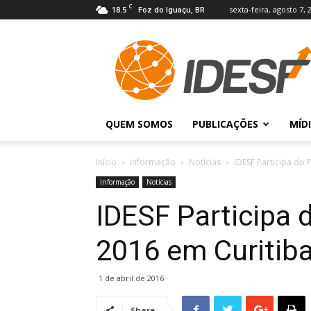
C
18.5
sexta-feira, agosto 7, 
Foz do Iguaçu, BR
IDESF
QUEM SOMOS
PUBLICAÇÕES
MÍD
Início
Informação
Notícias
IDESF Participa do 
Informação
Notícias
IDESF Participa 
2016 em Curitib
1 de abril de 2016
Share