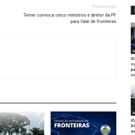
Próximo artigo
Temer convoca cinco ministros e diretor da PF
para falar de fronteiras
N
ID
co
pa
co
N
ID
D
es