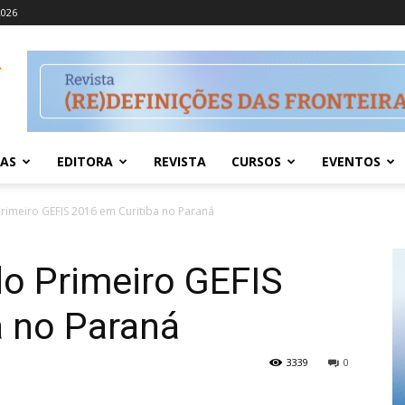
2026
IAS
EDITORA
REVISTA
CURSOS
EVENTOS
Primeiro GEFIS 2016 em Curitiba no Paraná
do Primeiro GEFIS
a no Paraná
3339
0