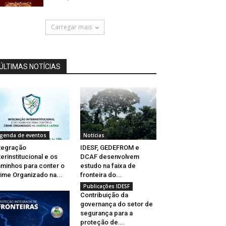
Carregar mais
ÚLTIMAS NOTÍCIAS
genda de eventos
Notícias
tegração
IDESF, GEDEFROM e
terinstitucional e os
DCAF desenvolvem
minhos para conter o
estudo na faixa de
ime Organizado na...
fronteira do...
Publicações IDESF
Contribuição da
governança do setor de
segurança para a
proteção de...