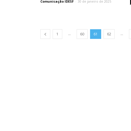
Comunicação IDESF
-
30 de janeiro de 2025
...
...
1
60
61
62