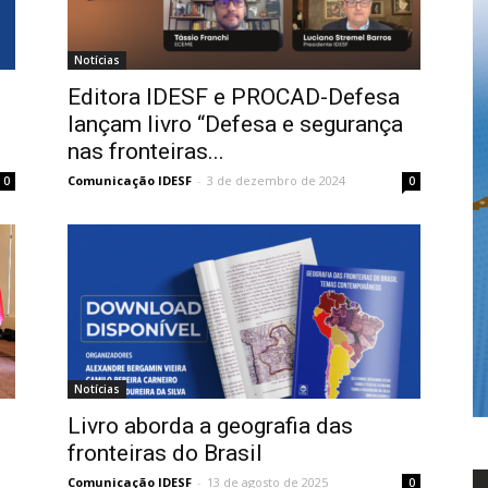
Notícias
Editora IDESF e PROCAD-Defesa
lançam livro “Defesa e segurança
nas fronteiras...
Comunicação IDESF
-
3 de dezembro de 2024
0
0
Notícias
Livro aborda a geografia das
fronteiras do Brasil
Comunicação IDESF
-
13 de agosto de 2025
0