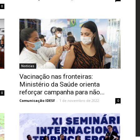
0
Notícias
Vacinação nas fronteiras:
s
Ministério da Saúde orienta
reforçar campanha para não...
0
Comunicação IDESF
-
1 de novembro de 2022
0