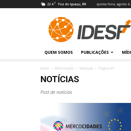
C
22.4
quinta-feira, agosto 6,
Foz do Iguaçu, BR
IDESF
QUEM SOMOS
PUBLICAÇÕES
MÍD
Início
Informação
Notícias
Página 61
NOTÍCIAS
Post de notícias