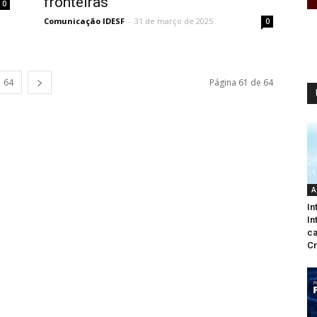
fronteiras
0
Comunicação IDESF
-
31 de março de 2025
0
64
Página 61 de 64
A
In
In
ca
Cr