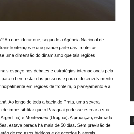
s? Ao considerar que, segundo a Agência Nacional de
transfronteiriços e que grande parte das fronteiras
em-se uma dimensão do dinamismo que tais regiões
is espaço nos debates e estratégias internacionais pela
a para o bem-estar das pessoas e para o desenvolvimento
incipalmente em regiões de fronteira, o planejamento e a
aná. Ao longo de toda a bacia do Prata, uma severa
to de impossibilitar que o Paraguai pudesse escoar a sua
(Argentina) e Montevidéu (Uruguai). A produção, estimada
ões, estava parada há mais de 50 dias. Sem previsão de
stão de recursos hídricos e de acordos bilaterais