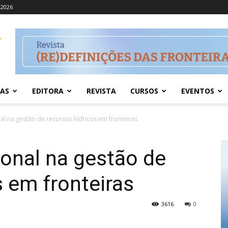
 2026
IAS
EDITORA
REVISTA
CURSOS
EVENTOS
al na gestão de recursos hídricos em fronteiras
ional na gestão de
s em fronteiras
3616
0