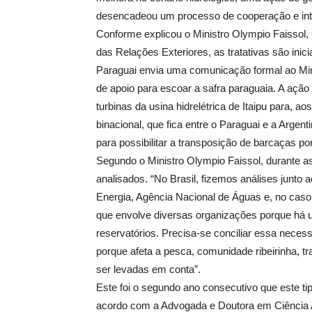
desencadeou um processo de cooperação e integ
Conforme explicou o Ministro Olympio Faissol, 
das Relações Exteriores, as tratativas são inic
Paraguai envia uma comunicação formal ao Mini
de apoio para escoar a safra paraguaia. A açã
turbinas da usina hidrelétrica de Itaipu para, a
binacional, que fica entre o Paraguai e a Argen
para possibilitar a transposição de barcaças po
Segundo o Ministro Olympio Faissol, durante 
analisados. “No Brasil, fizemos análises junto
Energia, Agência Nacional de Águas e, no caso
que envolve diversas organizações porque há u
reservatórios. Precisa-se conciliar essa neces
porque afeta a pesca, comunidade ribeirinha, t
ser levadas em conta”.
Este foi o segundo ano consecutivo que este ti
acordo com a Advogada e Doutora em Ciência