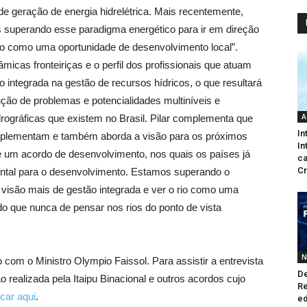
de geração de energia hidrelétrica. Mais recentemente,
 superando esse paradigma energético para ir em direção
rio como uma oportunidade de desenvolvimento local”.
micas fronteiriças e o perfil dos profissionais que atuam
integrada na gestão de recursos hídricos, o que resultará
ão de problemas e potencialidades multiníveis e
A
drográficas que existem no Brasil. Pilar complementa que
In
omplementam e também aborda a visão para os próximos
In
é um acordo de desenvolvimento, nos quais os países já
ca
Cr
ntal para o desenvolvimento. Estamos superando o
 visão mais de gestão integrada e ver o rio como uma
o que nunca de pensar nos rios do ponto de vista
N
om o Ministro Olympio Faissol. Para assistir a entrevista
De
realizada pela Itaipu Binacional e outros acordos cujo
Re
icar aqui
.
ed