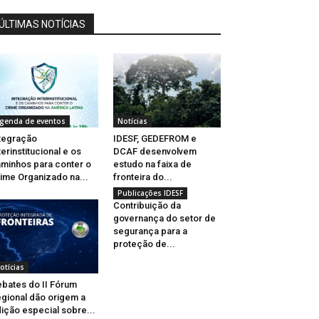
ÚLTIMAS NOTÍCIAS
genda de eventos
Notícias
tegração
IDESF, GEDEFROM e
terinstitucional e os
DCAF desenvolvem
minhos para conter o
estudo na faixa de
ime Organizado na...
fronteira do...
Publicações IDESF
Contribuição da
governança do setor de
segurança para a
proteção de...
otícias
bates do II Fórum
gional dão origem a
ição especial sobre...