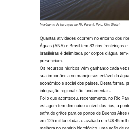
Movimento de barcaças no Rio Paraná. Foto: Kiko Sierich
Quantas atividades ocorrem no entorno dos rio
Águas (ANA) o Brasil tem 83 rios fronteiriços e 
brasileiras é delimitada por corpos d’água, t
presenciam.
Os recursos hídricos vêm ganhando cada vez ma
sua importância no manejo sustentável da águ
econômico e social dos países. Desta forma, pr
integração regional são fundamentais.
Foi o que aconteceu, recentemente, no Rio Par
estiagem tem diminuído o nível dos rios, a pon
safra de grãos para os portos de Buenos Aires 
em 125 mil toneladas e avaliada em U$ 45 milh
melhora no cenário hidrológico, uma ação de ge