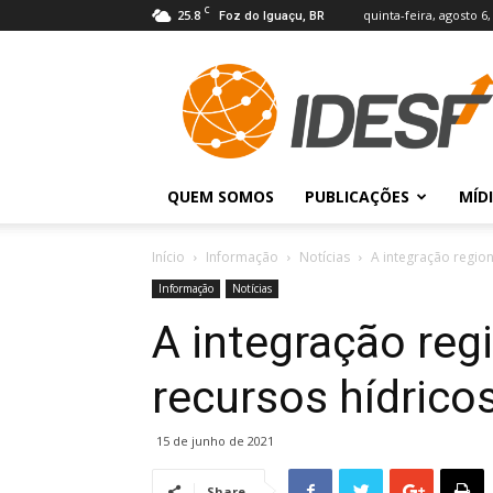
C
25.8
quinta-feira, agosto 6,
Foz do Iguaçu, BR
IDESF
QUEM SOMOS
PUBLICAÇÕES
MÍD
Início
Informação
Notícias
A integração region
Informação
Notícias
A integração reg
recursos hídrico
15 de junho de 2021
Share