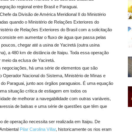
ração regional entre Brasil e Paraguai.
Chefe da Divisão de América Meridional II do Ministério
iadas quando o Ministério de Relações Exteriores do
stério de Relações Exteriores do Brasil com a solicitação
o consiste em aumentar o fluxo de água que passa pelas
os poucos, chegar até a usina de Yaciretá (outra usina
tina), a 480 km de distância de Itaipu. Toda essa operação
r meio da eclusa de Yaciretá.
as negociações, há uma série de elementos que são
 ao Operador Nacional do Sistema, Ministério de Minas e
 do Paraguai, junto aos órgãos paraguaios. É uma equação
ma situação crítica de estiagem em todos os
sidade de melhorar a navegabilidade com outras variáveis,
ravessia de balsas e uma série de questões que têm que
po de operação necessita ser realizada em Itaipu. De
 Ambiental
Pilar Carolina Villar
, historicamente os rios eram