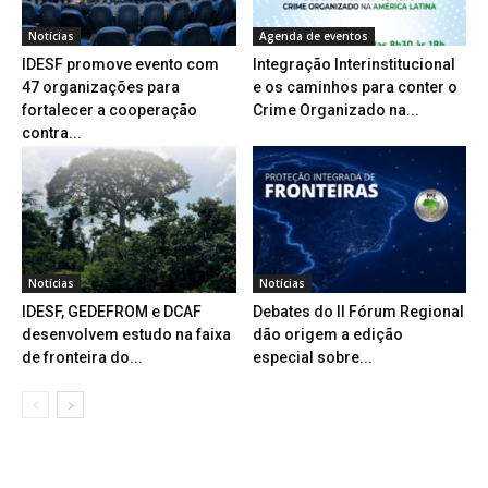
Notícias
Agenda de eventos
IDESF promove evento com
Integração Interinstitucional
47 organizações para
e os caminhos para conter o
fortalecer a cooperação
Crime Organizado na...
contra...
Notícias
Notícias
IDESF, GEDEFROM e DCAF
Debates do II Fórum Regional
desenvolvem estudo na faixa
dão origem a edição
de fronteira do...
especial sobre...